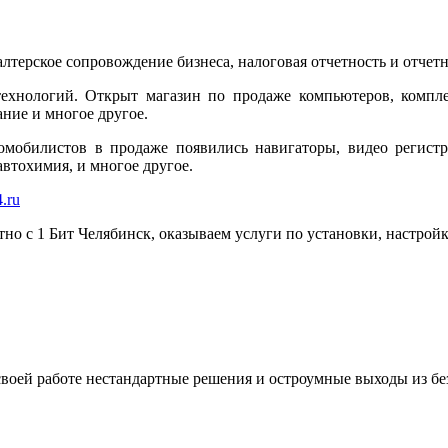
алтерское сопровождение бизнеса, налоговая отчетность и отче
ехнологий. Открыт магазин по продаже компьютеров, компле
ние и многое другое.
омобилистов в продаже появились навигаторы, видео регистр
втохимия, и многое другое.
.ru
но с 1 Бит Челябинск, оказываем услуги по установки, настрой
Приносить пользу бизнесу
нашего клиента
своей работе нестандартные решения и остроумные выходы из б